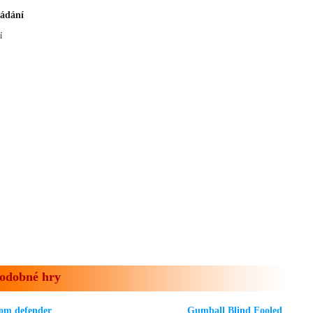
ádání
í
odobné hry
om defender
Gumball Blind Fooled