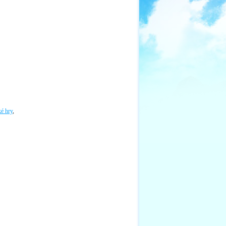
é hry
,