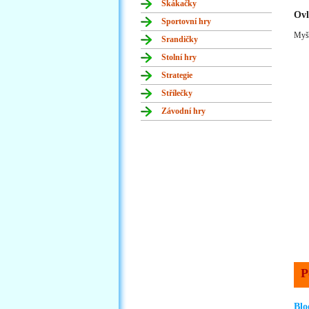
Skákačky
Ovl
Sportovní hry
Myš
Srandičky
Stolní hry
Strategie
Střílečky
Závodní hry
P
Blo