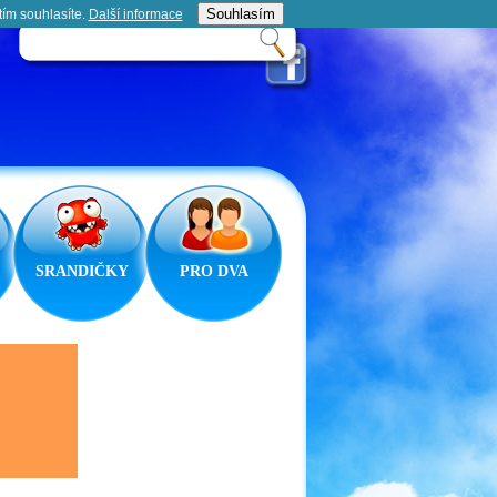
Souhlasím
tím souhlasíte.
Další informace­
SRANDIČKY
PRO DVA