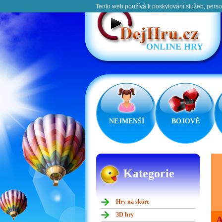
Tento web používá k poskytování služeb, perso
ONLINE HRY
NEJMENŠÍ
BOJOVÉ
Kategorie
Hry na skóre
3D hry
A