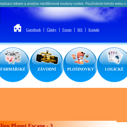
nalizaci reklam a analýze návštěvnosti soubory cookie. Používáním tohoto webu s 
Guestbook
Články
Forum
MS
Kontakt
FARMÁŘSKÉ
ZÁVODNÍ
PLOŠINOVKY
LOGICKÉ
lien Planet Escape - 3