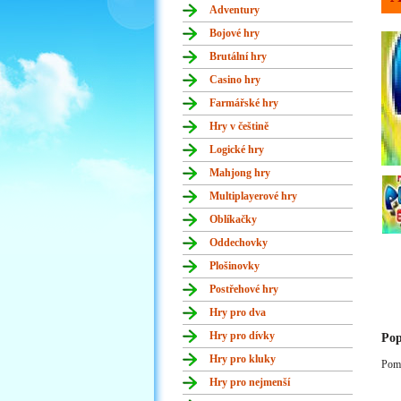
Adventury
Bojové hry
Brutální hry
Casino hry
Farmářské hry
Hry v češtině
Logické hry
Mahjong hry
Multiplayerové hry
Oblíkačky
Oddechovky
Plošinovky
Postřehové hry
Hry pro dva
Hry pro dívky
Pop
Hry pro kluky
Pomo
Hry pro nejmenší