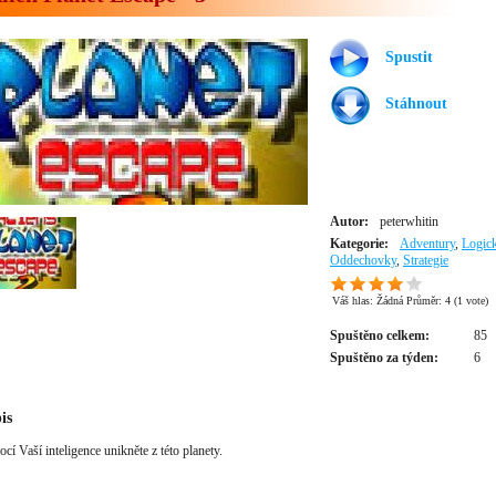
Spustit
Stáhnout
Autor:
peterwhitin
Kategorie:
Adventury
,
Logick
Oddechovky
,
Strategie
Váš hlas:
Žádná
Průměr:
4
(
1
vote)
Spuštěno celkem:
85
Spuštěno za týden:
6
is
cí Vaší inteligence unikněte z této planety.