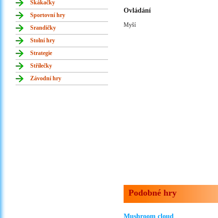
Skákačky
Ovládání
Sportovní hry
Myší
Srandičky
Stolní hry
Strategie
Střílečky
Závodní hry
Podobné hry
Mushroom cloud