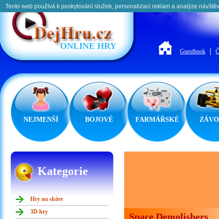
Tento web používá k poskytování služeb, personalizaci reklam a analýze návštěv
ONLINE HRY
Guestbook
Č
NEJMENŠÍ
BOJOVÉ
FARMÁŘSKÉ
ZÁVO
Kategorie
Hry na skóre
3D hry
Space Demolishers