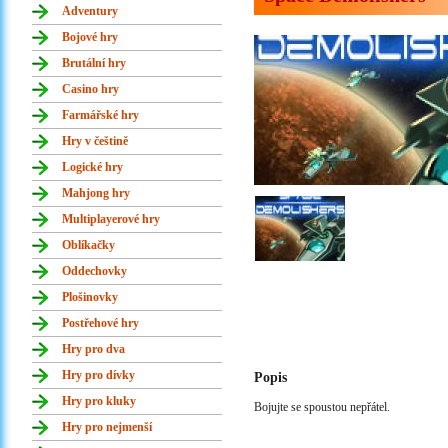
Adventury
Bojové hry
Brutální hry
Casino hry
Farmářské hry
Hry v češtině
Logické hry
Mahjong hry
Multiplayerové hry
Oblíkačky
Oddechovky
Plošinovky
Postřehové hry
Hry pro dva
Hry pro dívky
Popis
Hry pro kluky
Bojujte se spoustou nepřátel.
Hry pro nejmenší