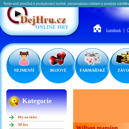
Tento web používá k poskytování služeb, personalizaci reklam a analýze návštěv
ONLINE HRY
Guestbook
Č
NEJMENŠÍ
BOJOVÉ
FARMÁŘSKÉ
ZÁVO
Kategorie
Hry na skóre
3D hry
Willson mansion