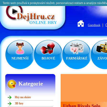
Tento web používá k poskytování služeb, personalizaci reklam a analýze návštěv
ONLINE HRY
Guestbook
Č
NEJMENŠÍ
BOJOVÉ
FARMÁŘSKÉ
ZÁVO
Kategorie
Hry na skóre
3D hry
Urban Rivals Solo