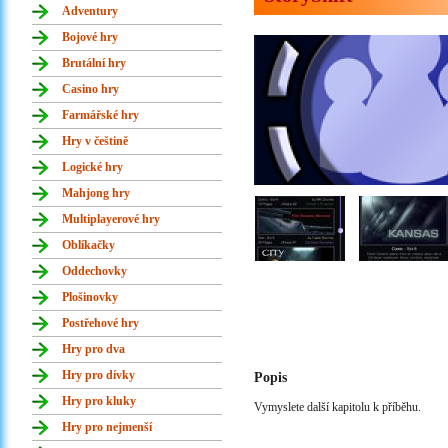
Adventury
Bojové hry
Brutální hry
Casino hry
Farmářské hry
Hry v češtině
Logické hry
Mahjong hry
Multiplayerové hry
Oblíkačky
Oddechovky
Plošinovky
Postřehové hry
Hry pro dva
Hry pro dívky
Popis
Hry pro kluky
Vymyslete další kapitolu k příběhu.
Hry pro nejmenší