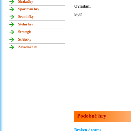
Skákačky
Ovládání
Sportovní hry
Myší
Srandičky
Stolní hry
Strategie
Střílečky
Závodní hry
Podobné hry
Broken dreams