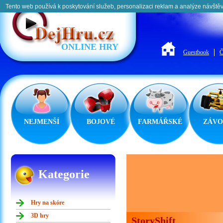
Tento web používá k poskytování služeb, personalizaci reklam a analýze návštěv
ONLINE HRY
Guestbook
Č
NEJMENŠÍ
BOJOVÉ
FARMÁŘSKÉ
ZÁVO
Kategorie
Hry na skóre
3D hry
StoryShift