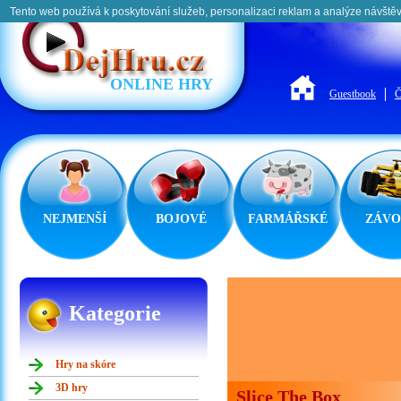
Tento web používá k poskytování služeb, personalizaci reklam a analýze návštěv
ONLINE HRY
Guestbook
Č
NEJMENŠÍ
BOJOVÉ
FARMÁŘSKÉ
ZÁVO
Kategorie
Hry na skóre
3D hry
Slice The Box