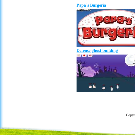
Papa´s Burgeria
Defense ghost building
Copyr