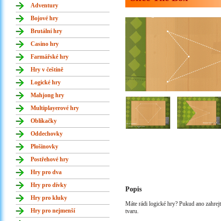
Adventury
Bojové hry
Brutální hry
Casino hry
Farmářské hry
Hry v češtině
Logické hry
Mahjong hry
Multiplayerové hry
Oblíkačky
Oddechovky
Plošinovky
Postřehové hry
Hry pro dva
Hry pro dívky
Popis
Hry pro kluky
Máte rádi logické hry? Pukud ano zahrejte
Hry pro nejmenší
tvaru.