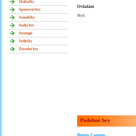
Skákačky
Ovládání
Sportovní hry
Myší
Srandičky
Stolní hry
Strategie
Střílečky
Závodní hry
Podobné hry
Bunny Cannon