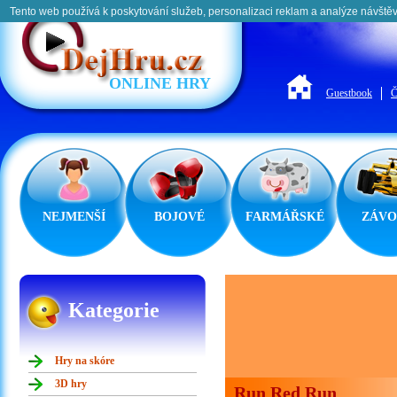
Tento web používá k poskytování služeb, personalizaci reklam a analýze návštěv
ONLINE HRY
Guestbook
Č
NEJMENŠÍ
BOJOVÉ
FARMÁŘSKÉ
ZÁVO
Kategorie
Hry na skóre
3D hry
Run Red Run