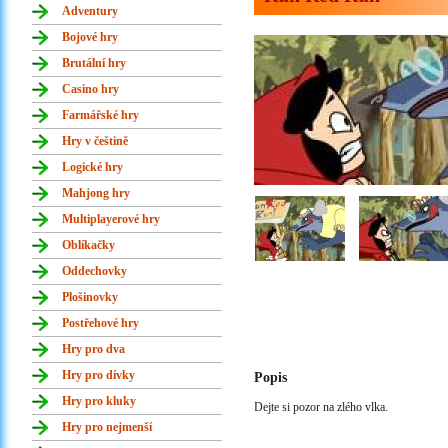
Adventury
Bojové hry
Brutální hry
Casino hry
Farmářské hry
Hry v češtině
Logické hry
Mahjong hry
Multiplayerové hry
Oblíkačky
Oddechovky
Plošinovky
Postřehové hry
Hry pro dva
Hry pro dívky
Popis
Hry pro kluky
Dejte si pozor na zlého vlka.
Hry pro nejmenší