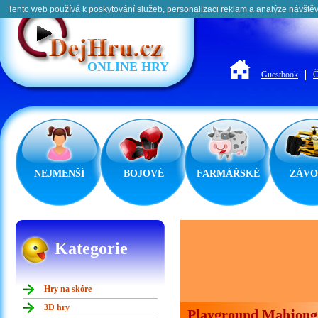
Tento web používá k poskytování služeb, personalizaci reklam a analýze návštěv
ONLINE HRY
Guestbook
Č
NEJMENŠÍ
BOJOVÉ
FARMÁŘSKÉ
ZÁVO
Kategorie
Hry na skóre
3D hry
Playground Mahjong