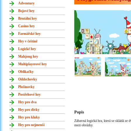
Adventury
Bojové hry
Brutální hry
Casino hry
Farmářské hry
Hry v češtině
Logické hry
Mahjong hry
Multiplayerové hry
Oblíkačky
Oddechovky
Plošinovky
Postřehové hry
Hry pro dva
Hry pro dívky
Popis
Hry pro kluky
Zábavná logická hra, která se skládá ze d
Hry pro nejmenší
mezi obrázky.