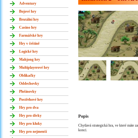
Adventury
Bojové hry
Brutální hry
Casino hry
Farmářské hry
Hry v češtině
Logické hry
Mahjong hry
Multiplayerové hry
Oblíkačky
Oddechovky
Plošinovky
Postřehové hry
Hry pro dva
Hry pro dívky
Popis
Hry pro kluky
Chytlavá strategická hra, ve které máte z
konci.
Hry pro nejmenší