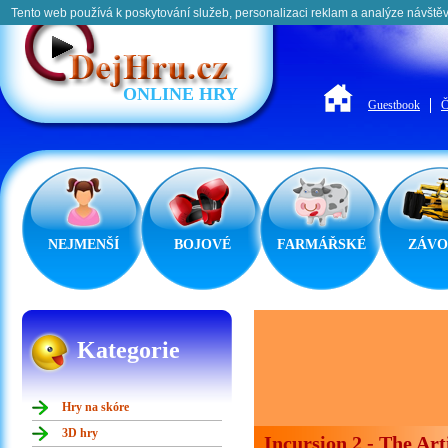
Tento web používá k poskytování služeb, personalizaci reklam a analýze návštěv
ONLINE HRY
Guestbook
Č
NEJMENŠÍ
BOJOVÉ
FARMÁŘSKÉ
ZÁVO
Kategorie
Hry na skóre
3D hry
Incursion 2 - The Art