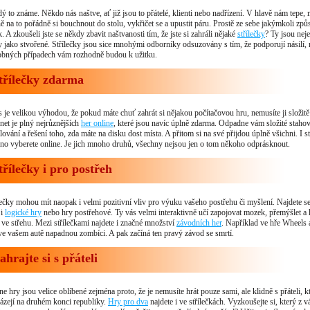
ý to známe. Někdo nás naštve, ať již jsou to přátelé, klienti nebo nadřízení. V hlavě nám tepe
ně na to pořádně si bouchnout do stolu, vykřičet se a upustit páru. Prostě ze sebe jakýmkoli zp
k. A zkoušeli jste se někdy zbavit naštvanosti tím, že jste si zahráli nějaké
střílečky
? Ty jsou neje
y jako stvořené. Střílečky jsou sice mnohými odborníky odsuzovány s tím, že podporují násilí,
bných případech vám rozhodně budou k užitku.
třílečky zdarma
 je velikou výhodou, že pokud máte chuť zahrát si nějakou počítačovou hru, nemusíte ji složitě
rnet je plný nejrůznějších
her online
, které jsou navíc úplně zdarma. Odpadne vám složité stahov
alování a řešení toho, zda máte na disku dost místa. A přitom si na své přijdou úplně všichni. I st
no vyberete online. Je jich mnoho druhů, všechny nejsou jen o tom někoho odprásknout.
třílečky i pro postřeh
lečky mohou mít naopak i velmi pozitivní vliv pro výuku vašeho postřehu či myšlení. Najdete s
 i
logické hry
nebo hry postřehové. Ty vás velmi interaktivně učí zapojovat mozek, přemýšlet a 
e ve střehu. Mezi střílečkami najdete i značné množství
závodních her
. Například ve hře Wheels
ve vašem autě napadnou zombíci. A pak začíná ten pravý závod se smrtí.
ahrajte si s přáteli
ne hry jsou velice oblíbené zejména proto, že je nemusíte hrát pouze sami, ale klidně s přáteli, kt
ázejí na druhém konci republiky.
Hry pro dva
najdete i ve střílečkách. Vyzkoušejte si, který z v