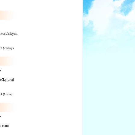
ukostřelkyní,
:
2
(
2
hlasy)
,
bečky před
:
4
(
1
vote)
,
u cenu