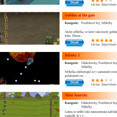
Detail
Váš hlas:
Žádná
Průměr
Goblins at the gate
Kategorie:
Postřehové hry, Střílečky
Akční střílečka, ve které vám hordy gobli
krku. Zbavte...
Detail
Váš hlas:
Žádná
Průměr
Infinity 2
Kategorie:
Oddechovky, Postřehové hry
Střílečky
Střílečka odehrávající se v samotném vesm
průzkumné ces...
Detail
Váš hlas:
Žádná
Průměr
Alien Anarchy
Kategorie:
Oddechovky, Postřehové hry
Střílečky
Lidem se nelíbí vaše mimozemská nadvláda
rozhodli, že s v...