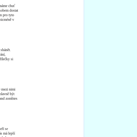
, máme chuť
ůsobem dostat
n pro tyto
 nicméně v
 shánět.
ání,
řílečky si
e mezi nimi
hlavně být
 and zombies
eří se
ás má lepší