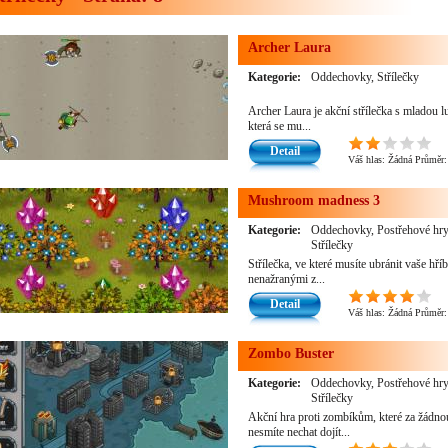
Archer Laura
Kategorie:
Oddechovky, Střílečky
Archer Laura je akční střílečka s mladou l
která se mu...
Detail
Váš hlas:
Žádná
Průměr
Mushroom madness 3
Kategorie:
Oddechovky, Postřehové hry
Střílečky
Střílečka, ve které musíte ubránit vaše hří
nenažranými z...
Detail
Váš hlas:
Žádná
Průměr
Zombo Buster
Kategorie:
Oddechovky, Postřehové hry
Střílečky
Akční hra proti zombíkům, které za žádno
nesmíte nechat dojít...