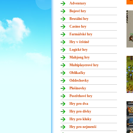
Adventury
Bojové hry
Brutální hry
Casino hry
Farmářské hry
Hry v češtině
Logické hry
Mahjong hry
Multiplayerové hry
Oblíkačky
Oddechovky
Plošinovky
Postřehové hry
Hry pro dva
Hry pro dívky
Hry pro kluky
Hry pro nejmenší