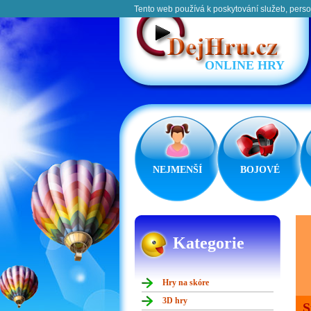
Tento web používá k poskytování služeb, perso
ONLINE HRY
NEJMENŠÍ
BOJOVÉ
Kategorie
Hry na skóre
3D hry
S