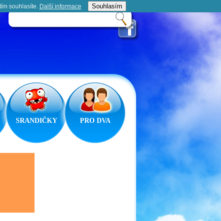
Souhlasím
tím souhlasíte.
Další informace­
SRANDIČKY
PRO DVA