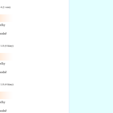
:
4
(
1
vote)
lečky
zhodně
:
1.8
(
4
hlasy)
lečky
zhodně
:
1.8
(
4
hlasy)
lečky
zhodně