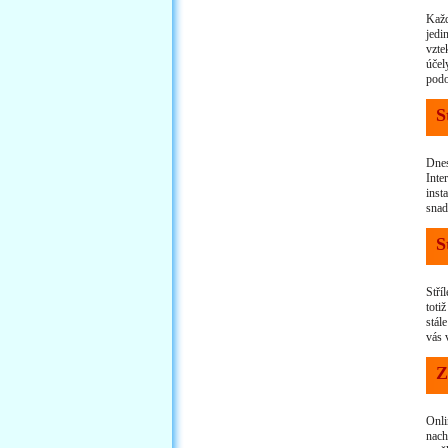
Každ
jedi
vzte
účel
podo
S
Dnes
Inte
inst
snad
S
Stří
totiž
stál
vás 
Z
Onli
nach