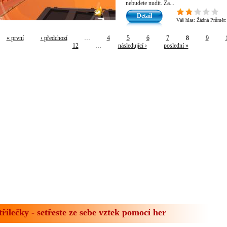
nebudete nudit. Za...
Detail
Váš hlas:
Žádná
Průměr
« první
‹ předchozí
…
4
5
6
7
8
9
12
…
následující ›
poslední »
třílečky - setřeste ze sebe vztek pomocí her