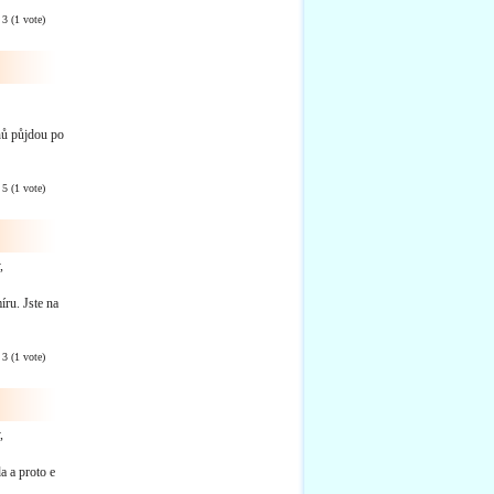
:
3
(
1
vote)
nů půjdou po
:
5
(
1
vote)
,
íru. Jste na
:
3
(
1
vote)
,
 a proto e