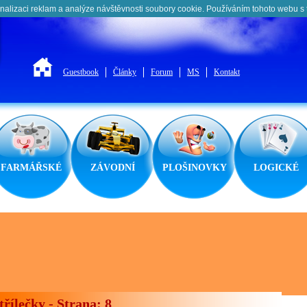
nalizaci reklam a analýze návštěvnosti soubory cookie. Používáním tohoto webu s 
Guestbook
Články
Forum
MS
Kontakt
FARMÁŘSKÉ
ZÁVODNÍ
PLOŠINOVKY
LOGICKÉ
třílečky - Strana: 8