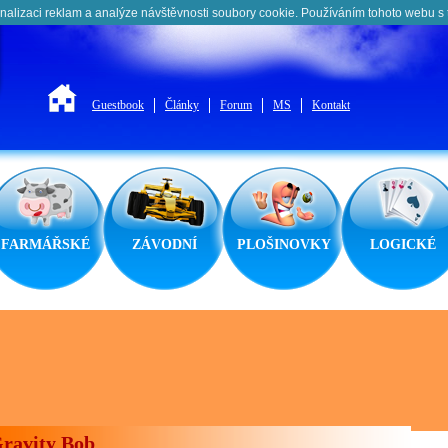
nalizaci reklam a analýze návštěvnosti soubory cookie. Používáním tohoto webu s 
Guestbook
Články
Forum
MS
Kontakt
FARMÁŘSKÉ
ZÁVODNÍ
PLOŠINOVKY
LOGICKÉ
ravity Bob