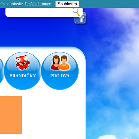
Souhlasím
tím souhlasíte.
Další informace­
SRANDIČKY
PRO DVA