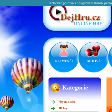
Tento web používá k poskytování služeb, perso
ONLINE HRY
NEJMENŠÍ
BOJOVÉ
Kategorie
Hry na skóre
3D hry
G