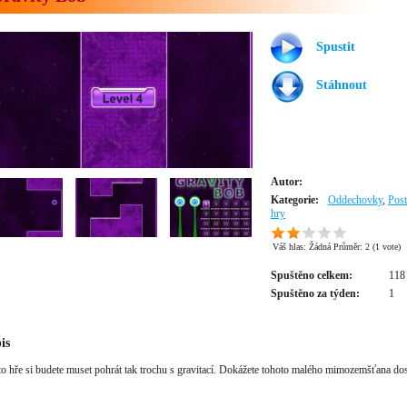
Spustit
Stáhnout
Autor:
Kategorie:
Oddechovky
,
Pos
hry
Váš hlas:
Žádná
Průměr:
2
(
1
vote)
Spuštěno celkem:
118
Spuštěno za týden:
1
is
to hře si budete muset pohrát tak trochu s gravitací. Dokážete tohoto malého mimozemšťana do