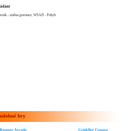
ádání
rník - změna gravitace; WSAD - Pohyb
odobné hry
Runner Arcade
Griddler Groove