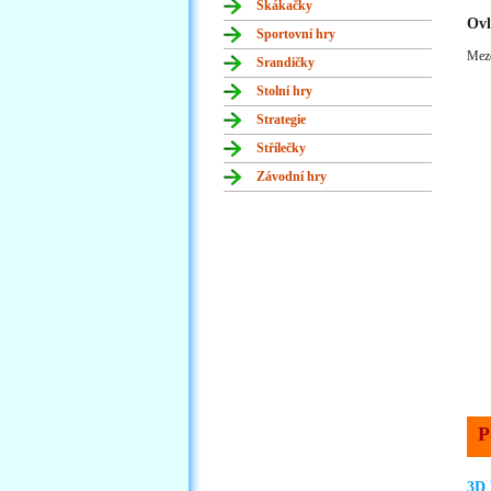
Skákačky
Ovl
Sportovní hry
Meze
Srandičky
Stolní hry
Strategie
Střílečky
Závodní hry
P
3D 