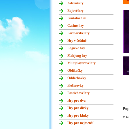
Adventury
Bojové hry
Brutální hry
Casino hry
Farmářské hry
Hry v češtině
Logické hry
Mahjong hry
Multiplayerové hry
Oblíkačky
Oddechovky
Plošinovky
Postřehové hry
Hry pro dva
Hry pro dívky
Pop
Hry pro kluky
V té
Hry pro nejmenší