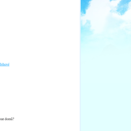
třehové
stat domů?