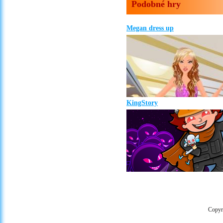
Podobné hry
Megan dress up
KingStory
Copyr