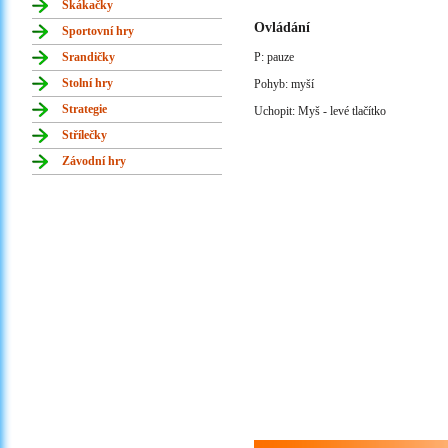
Skákačky
Ovládání
Sportovní hry
Srandičky
P: pauze
Stolní hry
Pohyb: myší
Strategie
Uchopit: Myš - levé tlačítko
Střílečky
Závodní hry