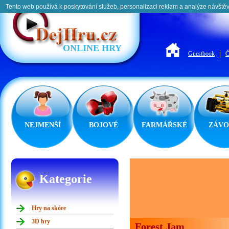
Tento web používá k poskytování služeb, personalizaci reklam a analýze návštěv
ONLINE HRY
Guestbook
Č
NEJMENŠÍ
BOJOVÉ
FARMÁŘSKÉ
ZÁVO
Kategorie
Hry na skóre
3D hry
Forest Jam