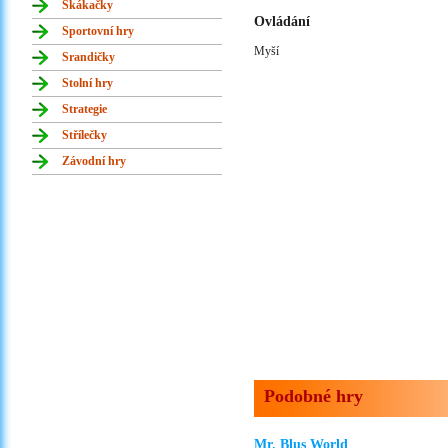
Skákačky
Ovládání
Sportovní hry
Myší
Srandičky
Stolní hry
Strategie
Střílečky
Závodní hry
Podobné hry
Mr. Blus World