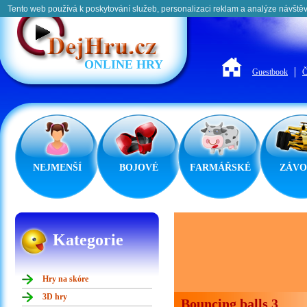
Tento web používá k poskytování služeb, personalizaci reklam a analýze návštěv
ONLINE HRY
Guestbook
Č
NEJMENŠÍ
BOJOVÉ
FARMÁŘSKÉ
ZÁVO
Kategorie
Hry na skóre
3D hry
Bouncing balls 3