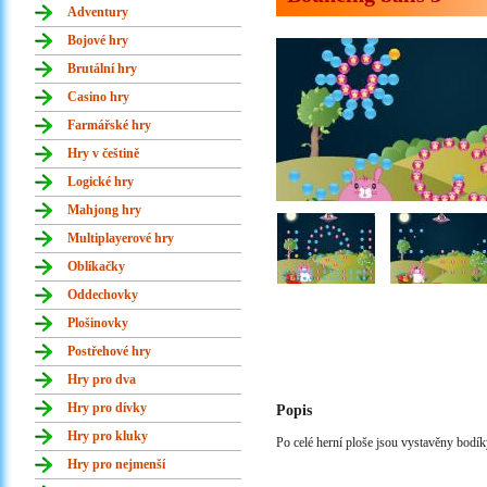
Adventury
Bojové hry
Brutální hry
Casino hry
Farmářské hry
Hry v češtině
Logické hry
Mahjong hry
Multiplayerové hry
Oblíkačky
Oddechovky
Plošinovky
Postřehové hry
Hry pro dva
Hry pro dívky
Popis
Hry pro kluky
Po celé herní ploše jsou vystavěny bodíky
Hry pro nejmenší