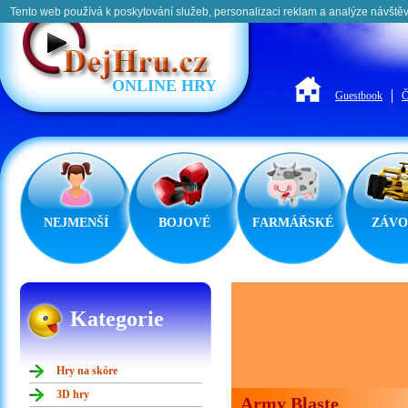
Tento web používá k poskytování služeb, personalizaci reklam a analýze návštěv
ONLINE HRY
Guestbook
Č
NEJMENŠÍ
BOJOVÉ
FARMÁŘSKÉ
ZÁVO
Kategorie
Hry na skóre
3D hry
Army Blaste