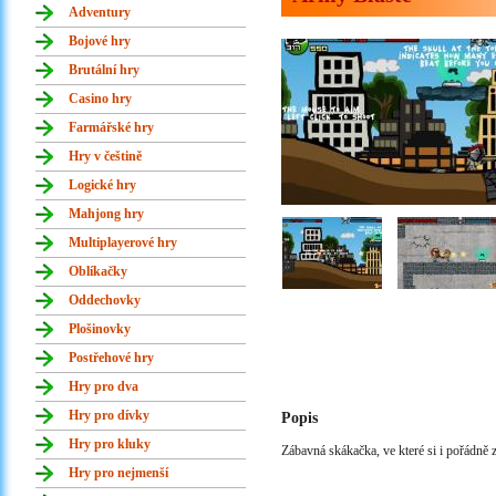
Adventury
Bojové hry
Brutální hry
Casino hry
Farmářské hry
Hry v češtině
Logické hry
Mahjong hry
Multiplayerové hry
Oblíkačky
Oddechovky
Plošinovky
Postřehové hry
Hry pro dva
Hry pro dívky
Popis
Hry pro kluky
Zábavná skákačka, ve které si i pořádně za
Hry pro nejmenší