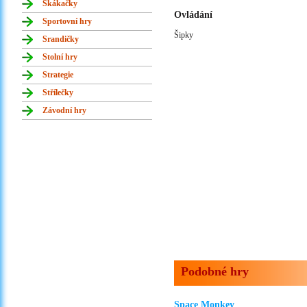
Skákačky
Ovládání
Sportovní hry
Šipky
Srandičky
Stolní hry
Strategie
Střílečky
Závodní hry
Podobné hry
Space Monkey