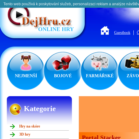
Tento web používá k poskytování služeb, personalizaci reklam a analýze návštěv
ONLINE HRY
Guestbook
Č
NEJMENŠÍ
BOJOVÉ
FARMÁŘSKÉ
ZÁVO
Kategorie
Hry na skóre
3D hry
Portal Stacker