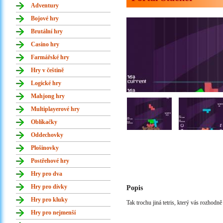
Adventury
Bojové hry
Brutální hry
Casino hry
Farmářské hry
Hry v češtině
Logické hry
Mahjong hry
Multiplayerové hry
Oblíkačky
Oddechovky
Plošinovky
Postřehové hry
Hry pro dva
Hry pro dívky
Popis
Hry pro kluky
Tak trochu jiná tetris, který vás rozhodn
Hry pro nejmenší