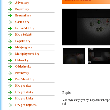
Adventury
Bojové hry
Brutální hry
Casino hry
Farmářské hry
Hry v češtině
Logické hry
Mahjong hry
Multiplayerové hry
Oblíkačky
Oddechovky
Plošinovky
Postřehové hry
Hry pro dva
Hry pro dívky
Popis
Hry pro kluky
Váš čtyřčlenný tým byl napaden nebezpeč
se?
Hry pro nejmenší