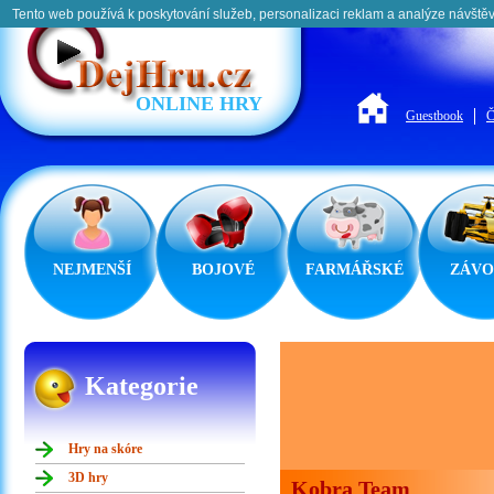
Tento web používá k poskytování služeb, personalizaci reklam a analýze návštěv
ONLINE HRY
Guestbook
Č
NEJMENŠÍ
BOJOVÉ
FARMÁŘSKÉ
ZÁVO
Kategorie
Hry na skóre
3D hry
Kobra Team