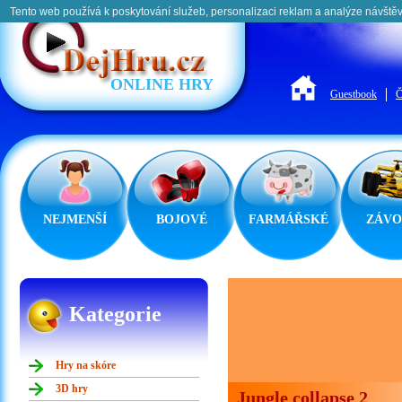
Tento web používá k poskytování služeb, personalizaci reklam a analýze návštěv
ONLINE HRY
Guestbook
Č
NEJMENŠÍ
BOJOVÉ
FARMÁŘSKÉ
ZÁVO
Kategorie
Hry na skóre
3D hry
Jungle collapse 2