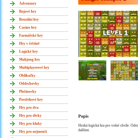
Adventury
Bojové hry
Brutální hry
Casino hry
Farmářské hry
Hry v češtině
Logické hry
Mahjong hry
Multiplayerové hry
Oblíkačky
Oddechovky
Plošinovky
Postřehové hry
Hry pro dva
Hry pro dívky
Popis
Hry pro kluky
Hezká logická hra pro volné chvíle. Ods
dalšími.
Hry pro nejmenší