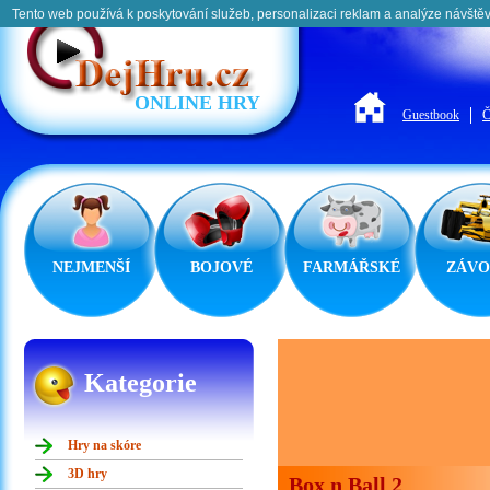
Tento web používá k poskytování služeb, personalizaci reklam a analýze návštěv
ONLINE HRY
Guestbook
Č
NEJMENŠÍ
BOJOVÉ
FARMÁŘSKÉ
ZÁVO
Kategorie
Hry na skóre
3D hry
Box n Ball 2