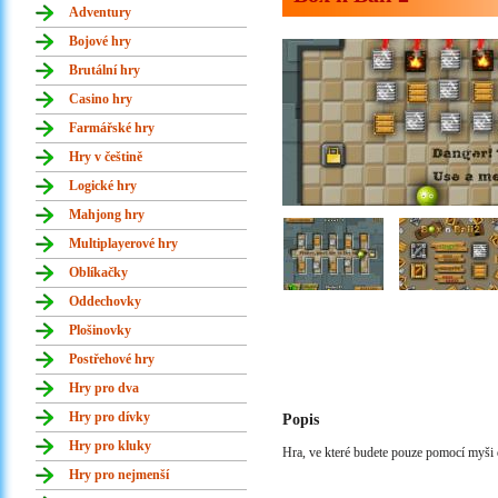
Adventury
Bojové hry
Brutální hry
Casino hry
Farmářské hry
Hry v češtině
Logické hry
Mahjong hry
Multiplayerové hry
Oblíkačky
Oddechovky
Plošinovky
Postřehové hry
Hry pro dva
Hry pro dívky
Popis
Hry pro kluky
Hra, ve které budete pouze pomocí myši d
Hry pro nejmenší