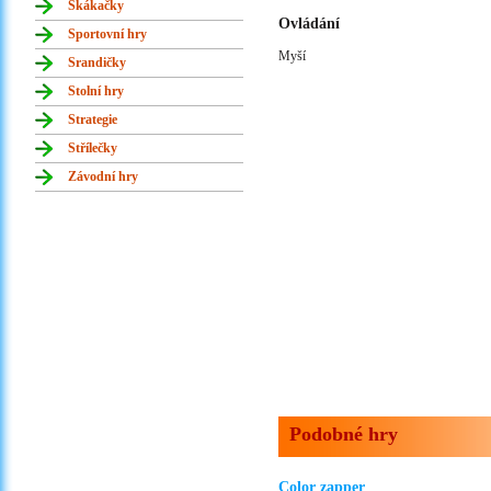
Skákačky
Ovládání
Sportovní hry
Myší
Srandičky
Stolní hry
Strategie
Střílečky
Závodní hry
Podobné hry
Color zapper